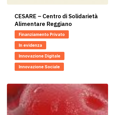
CESARE
CESARE – Centro di Solidarietà
–
Alimentare Reggiano
Centro
di
Finanziamento Privato
Solidarietà
In evidenza
Alimentare
Reggiano
Innovazione Digitale
Innovazione Sociale
Circular
Food
System
Lab