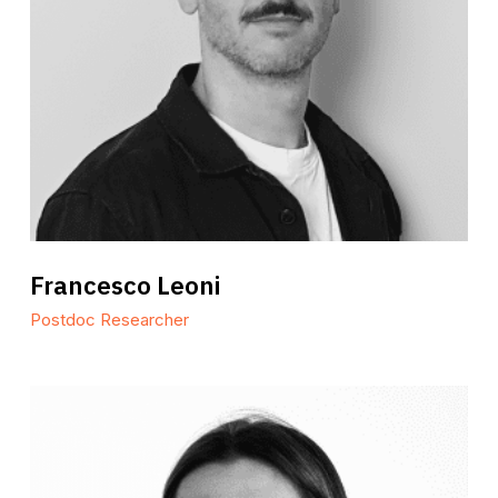
Francesco
Francesco Leoni
Leoni
Postdoc Researcher
Silvia
Cantalupi