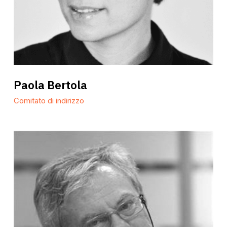
Paola
Paola Bertola
Bertola
Comitato di indirizzo
Giorgio
Colombo